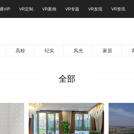
通VIP
VR定制
VR案例
VR专题
VR发现
VR资讯
高校
纪实
风光
家居
全部