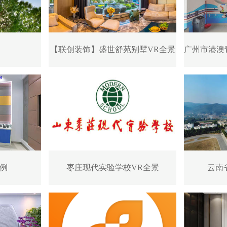
【联创装饰】盛世舒苑别墅VR全景
广州市港澳
例
枣庄现代实验学校VR全景
云南