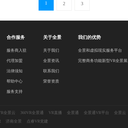
1
2
3
合作服务
关于全景
我们的优势
服务商入驻
关于我们
全景和虚拟现实服务平台
代理加盟
全景资讯
完整商务功能新型VR全景展
法律须知
联系我们
帮助中心
荣誉资质
服务支持
0VR全景云
360VR全景通
VR直播
全景通
全景通VR平台
全景云
R
济南全景
点睿VR党建