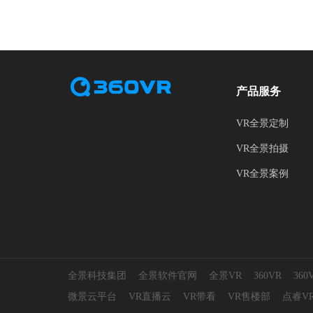
产品服务
VR全景定制
VR全景拍摄
VR全景案例
全景科技集团
全景软件官网
全景VR
360VR
36
微景云平台
VR直播云
VR带看
VR售楼部
点睿V