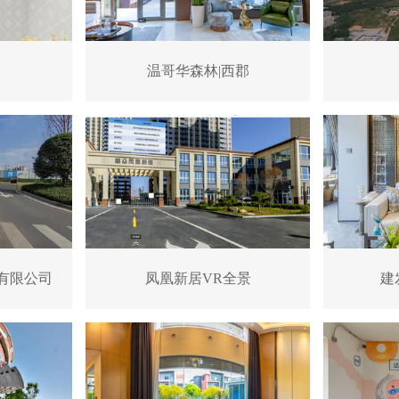
温哥华森林|西郡
有限公司
凤凰新居VR全景
建