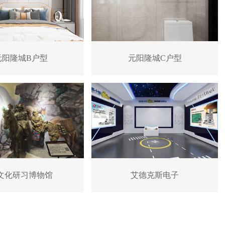
元阳隆城B户型
元阳隆城C户型
文化研习博物馆
艾德克斯电子