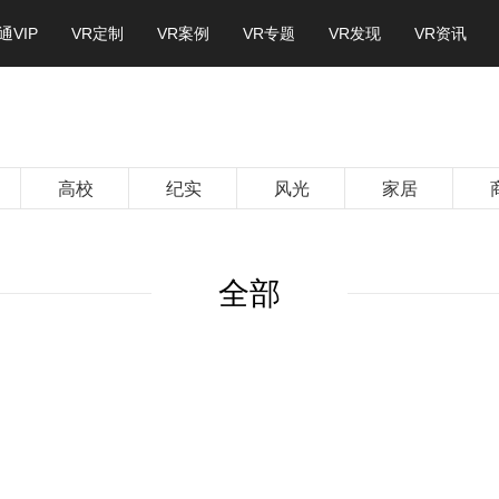
通VIP
VR定制
VR案例
VR专题
VR发现
VR资讯
高校
纪实
风光
家居
全部