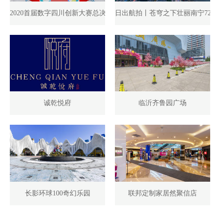
2020首届数字四川创新大赛总决赛暨四川省大数据峰会“云展厅”（筹
日出航拍丨苍穹之下壮丽南宁720°
诚乾悦府
临沂齐鲁园广场
长影环球100奇幻乐园
联邦定制家居然聚信店