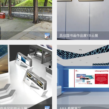
高战国书画作品展VR云展
临金风科技云上展
AHA 参展展厅