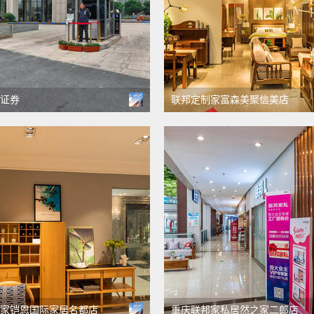
证券
联邦定制家富森美聚信美店
家铠恩国际家居名都店
重庆联邦家私居然之家二郎店