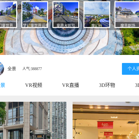
全景
个人
人气:388877
全景
VR视频
VR直播
3D环物
3