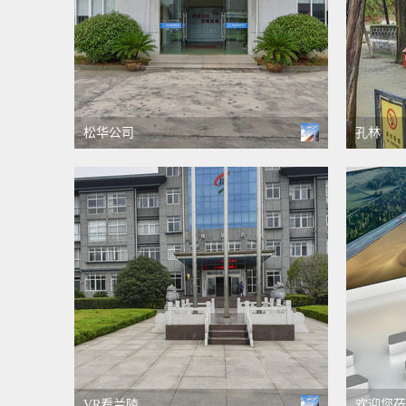
松华公司
孔林
VR看兰陵
欢迎您莅