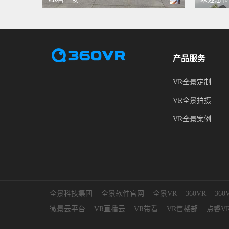
产品服务
VR全景定制
VR全景拍摄
VR全景案例
全景科技集团
全景软件官网
全景VR
360VR
36
微景云平台
VR直播云
VR带看
VR售楼部
点睿V