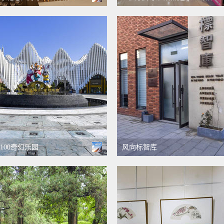
100奇幻乐园
风向标智库