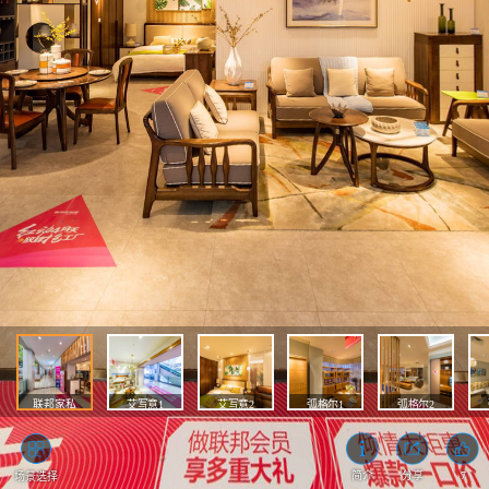
联邦家私
艾写意1
艾写意2
弧格尔1
弧格尔2
7
简介
分享
场景选择