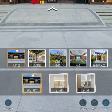
大门口
品牌馆
小桥
沙盘
样板间入口
建发·天玺
117㎡
141㎡
入户门
入户门
次卧
次卧
客厅
餐厅
阳台
厨房
餐厅
客厅
16
简介
分享
场景选择