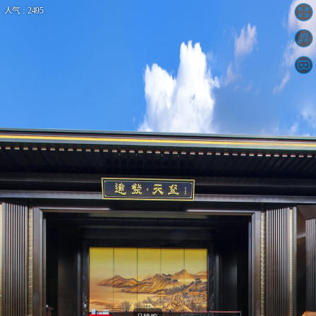
人气 : 2495
建发·天玺VR看房