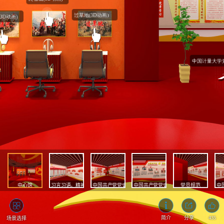
中心馆
习言习语，精神谱系
中国共产党党史
中国共产党党史
党员规范
中
435
简介
分享
场景选择