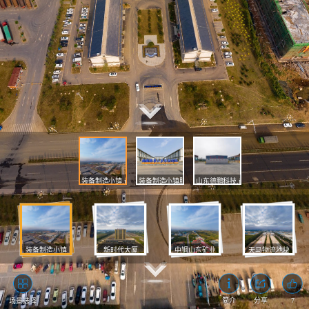
装备制造小镇.jpg
装备制造小镇服务中心.jpg
山东德鹏科技.jpg
装备制造小镇
新时代大厦
中钢山东矿业
天马物流地块
山东琦泉绿色能源.jpg
国铭球磨制管侧面.jpg
新时代大厦对面.jpg
中钢山东矿业航拍.jpg
凯元电力航拍.jpg
华龙电厂.jpg
天马物流地块.jpg
污水处理二厂.jpg
山东琦泉绿色能源大门.jpg
会宝岭铁矿.jpg
国铭球磨铸管正面.jpg
金遨制动.jpg
海洋结构.jpg
邦尼建材.jpg
七中.jpg
新时代大厦.jpg
中钢山东矿业.jpg
凯元电力.jpg
华龙热电.jpg
山东琦泉绿色能源大楼.jpg
国铭球墨.jpg
7
简介
分享
场景选择