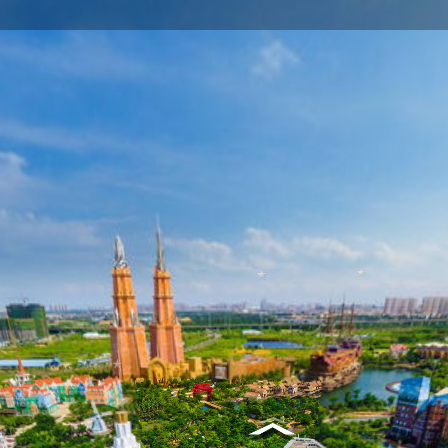
长影环球100奇幻乐园