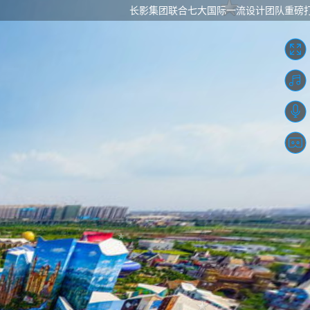
长影集团联合七大国际一流设计团队重磅打