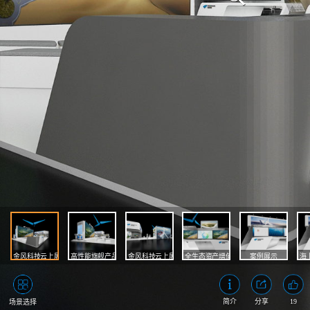
金风科技云上展厅
高性能旗舰产品
金风科技云上展台
全生态资产增值能力
案例展示
海
19
简介
分享
场景选择