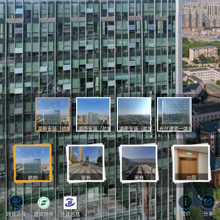
湖南安装（航拍）
湖南安装（航拍Ⅰ）
湖南安装（航拍Ⅱ）
光伏建筑一体化
航拍
室外
天台
25层
23层-外部董事（洽谈室）
21层-空中花园（卫生间）
4层-休息室1.jpg
3层-职工书屋.jpg
7 正门-大厅.jpg
负1层-消防湿式报警阀室.jpg
负2层-电梯口.jpg
负3层-电梯入口(南).jpg
25层-走廊.jpg
26层-天台6
入口Ⅰ
25层-数据中心机房Ⅱ
23层-副总经理.jpg
21层-指挥中心5.jpg
4层-休息室.jpg
3层-职工书屋1.jpg
8 正门-门禁入口.jpg
负1层-消防泵房.jpg
负2层-电梯入口(南).jpg
负3层-人防工程入口.jpg
26层-5.jpg
入口Ⅱ
2层-餐厅包间
25层-数据中心机房Ⅰ
23层-电梯口.jpg
21层-指挥中心4.jpg
4层-培训室1.jpg
3层-瑜伽室1.jpg
12 北门-大厅02.jpg
负1层-停车场03.jpg
负2层-停车场Ⅱ
负3层-人防工程入口2.jpg
26层-4.jpg
2层-电梯口.jpg
入口Ⅲ
4 入口-消防栓.jpg
25层-数据中心机房
23层-党委副书记.jpg
21层-指挥中心.jpg
4层-培训室.jpg
3层-瑜伽室.jpg
北门-大厅01.jpg
负1层-停车场02.jpg
负2层-停车场入口.jpg
负3层-停车场Ⅰ
26层-3.jpg
2层-餐厅.jpg
5 正门-广场.jpg
23层-总会计师
21层-消防栓1.jpg
3层-乒乓球室1.jpg
1层-消防控制中心01.jp
负1层-停车场01.jpg
负2层-湘安学堂长廊02.
负3层-停车场Ⅱ
4层-培训1.jpg
25层-走廊Ⅱ
26层-2.jpg
6 
23
21
4层
3层
1层
负1
负2
负3
2
2
简介
分享
场景选择
建筑协会
佳建信息