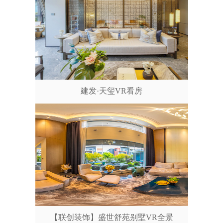
建发·天玺VR看房
【联创装饰】盛世舒苑别墅VR全景