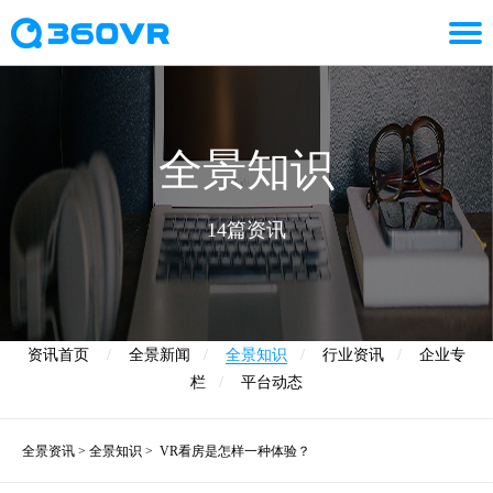
全景知识
14篇资讯
资讯首页
/
全景新闻
/
全景知识
/
行业资讯
/
企业专
栏
/
平台动态
全景资讯
>
全景知识
>
VR看房是怎样一种体验？