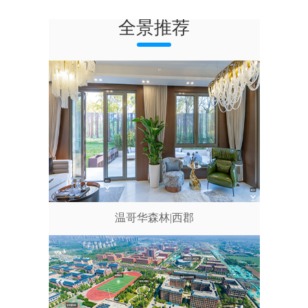
全景推荐
温哥华森林|西郡