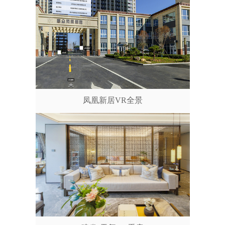
凤凰新居VR全景