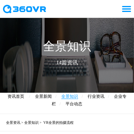
全景知识
14篇资讯
资讯首页
/
全景新闻
/
全景知识
/
行业资讯
/
企业专
栏
/
平台动态
全景资讯
>
全景知识
>
VR全景的拍摄流程