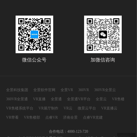
微信公众号
加微信咨询
全景科技集团
全景软件官网
全景VR
360VR
360VR全景云
360VR全景通
VR直播
全景通
全景通VR平台
全景云
VR售楼
VR售楼系统平台
VR展厅制作
VR云
微景云平台
VR直播云
VR带看
VR售楼部
点睿VR
济南全景
点睿VR党建
合作电话：4000-123-720