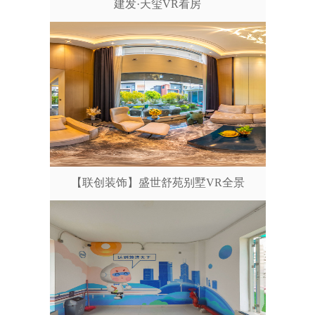
建发·天玺VR看房
【联创装饰】盛世舒苑别墅VR全景