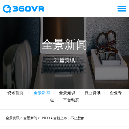
全景新闻
21篇资讯
资讯首页
/
全景新闻
/
全景知识
/
行业资讯
/
企业专
栏
/
平台动态
全景资讯
>
全景新闻
>
PICO 4 全新上市，不止想象