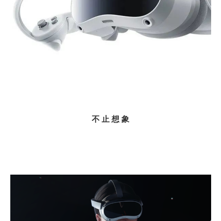
不
止
想
象