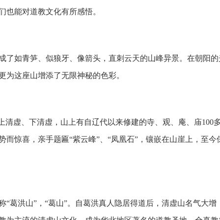
们也能对道教文化有所感悟。
了如青笋、似狼牙、像箭头，直刺云天的山峰异景。在朝阳的
更为这座山增添了无限神秘的色彩。
清虚、下清虚，山上有自辽代以来修建的寺、观、庵、庙100
而惊喜，亲手题匾“紫云峰”、“凤凰石”，镶嵌在山崖上，至今
葛洪山”，“葛山”。自葛洪真人隐居得道后，清虚山名气大增