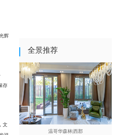
光辉
全景推荐
多
保存
，文
温哥华森林|西郡