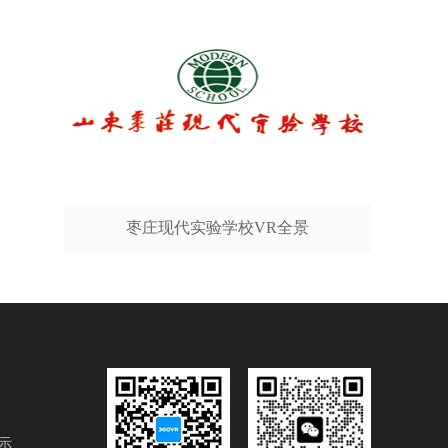
枣庄现代实验学校VR全景
示