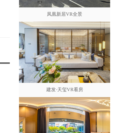
凤凰新居VR全景
建发·天玺VR看房