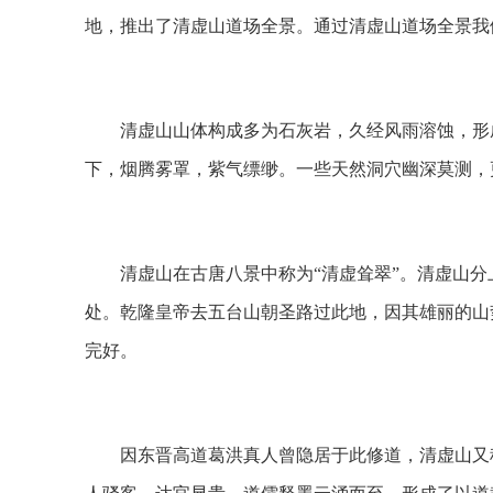
地，推出了清虚山道场全景。通过清虚山道场全景我
清虚山山体构成多为石灰岩，久经风雨溶蚀，形成
下，烟腾雾罩，紫气缥缈。一些天然洞穴幽深莫测，
清虚山在古唐八景中称为“清虚耸翠”。清虚山分上
处。乾隆皇帝去五台山朝圣路过此地，因其雄丽的山势
完好。
因东晋高道葛洪真人曾隐居于此修道，清虚山又称“