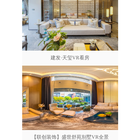
建发·天玺VR看房
【联创装饰】盛世舒苑别墅VR全景