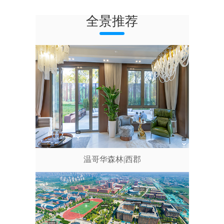
全景推荐
温哥华森林|西郡