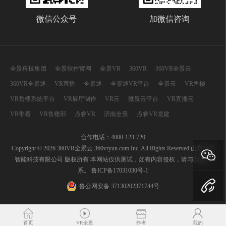
微信公众号
加微信咨询
全景科技集团
全景软件官网
全景VR
360VR
360VR全景云
360VR全景通
VR直播
全景通
全景通VR平台
全景云
VR售楼
VR售楼系统平台
VR展厅制作
VR云
微景云平台
VR直播云
VR带看
VR售楼部
点睿VR
济南全景
点睿VR党建
合作电话：4000-123-720
Copyright © 2026 360VR全景云 360vryun.com Inc. All Rights Reserved 山东全景
智能科技有限公司 版权所有 本网站仅供测试，如有内容侵权，请与我们联
系。
鲁ICP备17031030号-1
鲁公网安备 37130202371744号
首页
VR全景
作者
我的