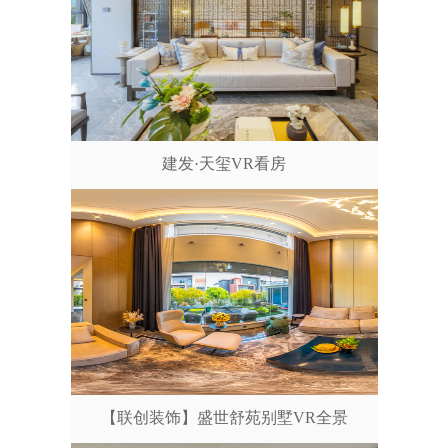
建发·天玺VR看房
【联创装饰】盛世舒苑别墅VR全景