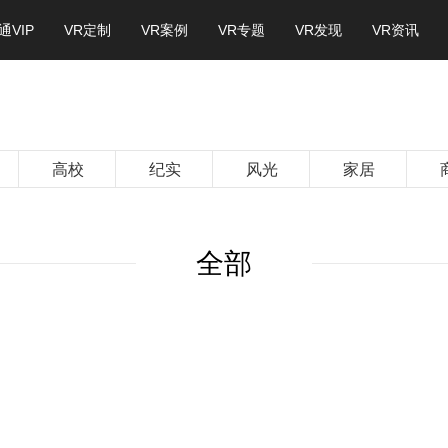
通VIP
VR定制
VR案例
VR专题
VR发现
VR资讯
高校
纪实
风光
家居
全部