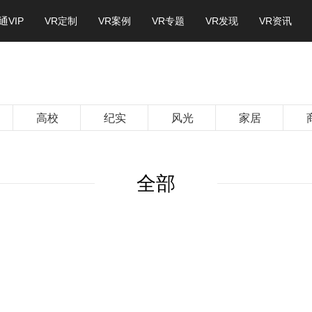
通VIP
VR定制
VR案例
VR专题
VR发现
VR资讯
高校
纪实
风光
家居
全部