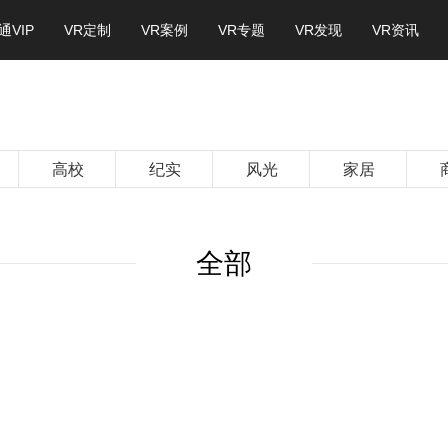
通VIP
VR定制
VR案例
VR专题
VR发现
VR资讯
高校
纪实
风光
家居
全部