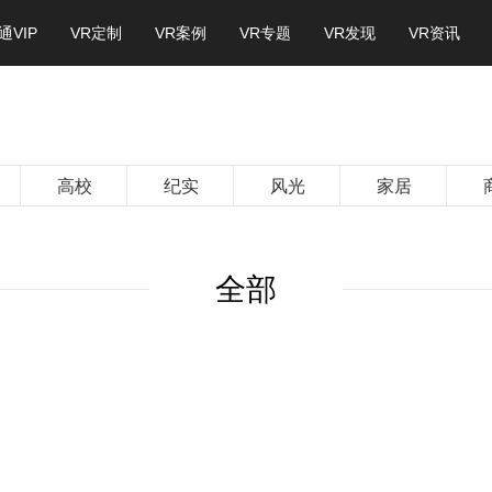
通VIP
VR定制
VR案例
VR专题
VR发现
VR资讯
高校
纪实
风光
家居
全部