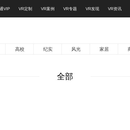
通VIP
VR定制
VR案例
VR专题
VR发现
VR资讯
高校
纪实
风光
家居
全部