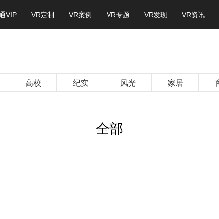
通VIP
VR定制
VR案例
VR专题
VR发现
VR资讯
高校
纪实
风光
家居
全部