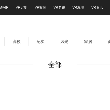
通VIP
VR定制
VR案例
VR专题
VR发现
VR资讯
高校
纪实
风光
家居
全部