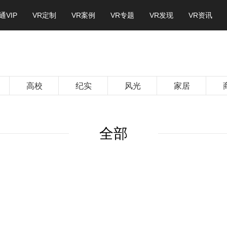
通VIP
VR定制
VR案例
VR专题
VR发现
VR资讯
高校
纪实
风光
家居
全部