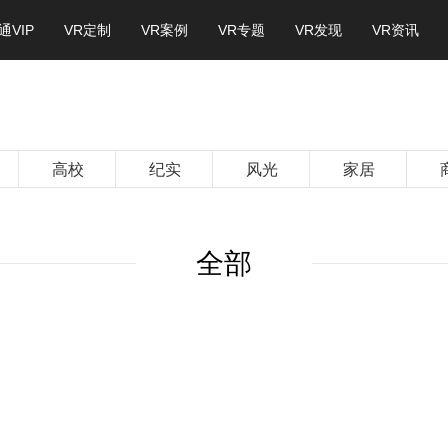
通VIP
VR定制
VR案例
VR专题
VR发现
VR资讯
高校
纪实
风光
家居
全部