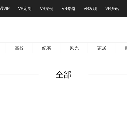
通VIP
VR定制
VR案例
VR专题
VR发现
VR资讯
高校
纪实
风光
家居
全部