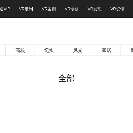
通VIP
VR定制
VR案例
VR专题
VR发现
VR资讯
高校
纪实
风光
家居
全部