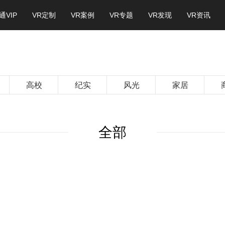
通VIP
VR定制
VR案例
VR专题
VR发现
VR资讯
高校
纪实
风光
家居
全部