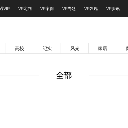
通VIP
VR定制
VR案例
VR专题
VR发现
VR资讯
高校
纪实
风光
家居
全部