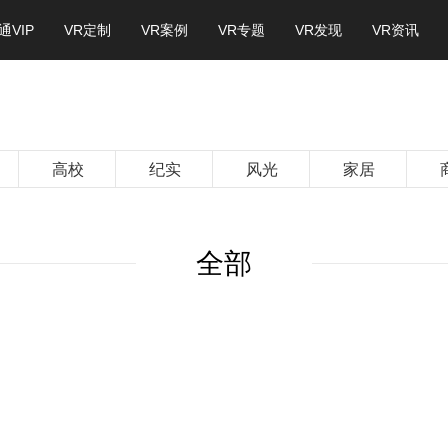
通VIP
VR定制
VR案例
VR专题
VR发现
VR资讯
高校
纪实
风光
家居
全部