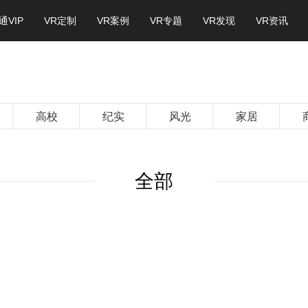
通VIP
VR定制
VR案例
VR专题
VR发现
VR资讯
高校
纪实
风光
家居
全部