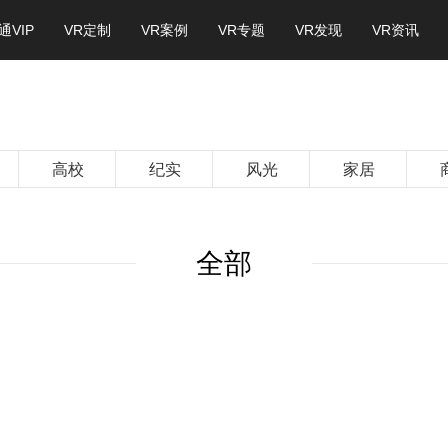
通VIP
VR定制
VR案例
VR专题
VR发现
VR资讯
高校
纪实
风光
家居
全部