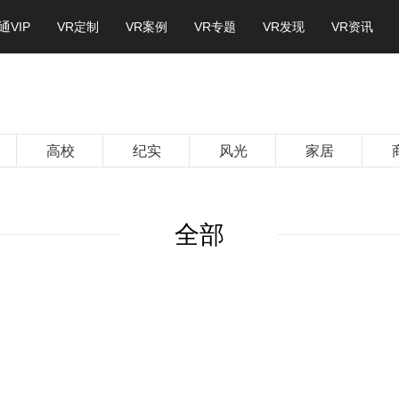
通VIP
VR定制
VR案例
VR专题
VR发现
VR资讯
高校
纪实
风光
家居
全部