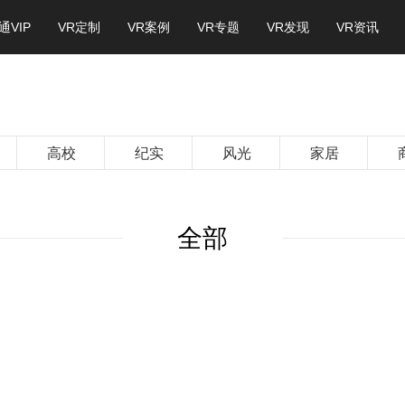
通VIP
VR定制
VR案例
VR专题
VR发现
VR资讯
高校
纪实
风光
家居
全部