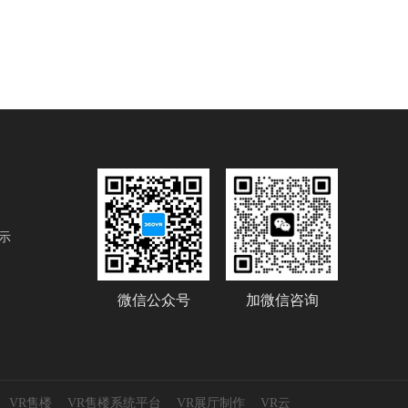
示
微信公众号
加微信咨询
VR售楼
VR售楼系统平台
VR展厅制作
VR云