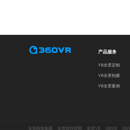
产品服务
VR全景定制
VR全景拍摄
VR全景案例
全景科技集团
全景软件官网
全景VR
360VR
36