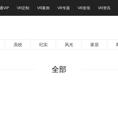
通VIP
VR定制
VR案例
VR专题
VR发现
VR资讯
高校
纪实
风光
家居
全部