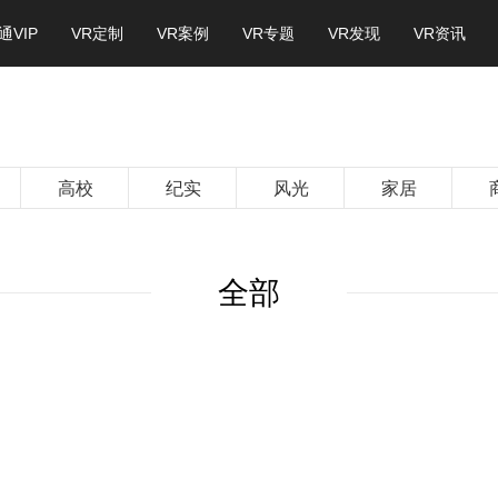
通VIP
VR定制
VR案例
VR专题
VR发现
VR资讯
高校
纪实
风光
家居
全部