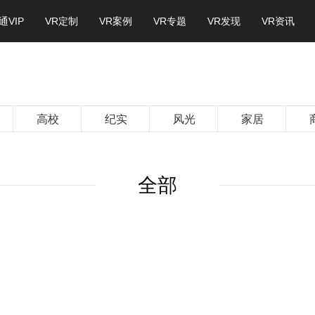
通VIP
VR定制
VR案例
VR专题
VR发现
VR资讯
高校
纪实
风光
家居
全部