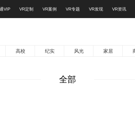
通VIP
VR定制
VR案例
VR专题
VR发现
VR资讯
高校
纪实
风光
家居
全部