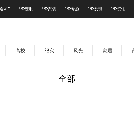
通VIP
VR定制
VR案例
VR专题
VR发现
VR资讯
高校
纪实
风光
家居
全部