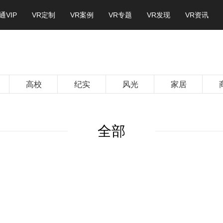
通VIP
VR定制
VR案例
VR专题
VR发现
VR资讯
高校
纪实
风光
家居
全部