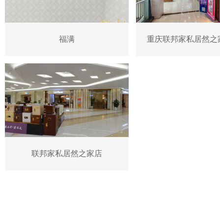
福满
重庆联邦家私居然之
联邦家私居然之家店