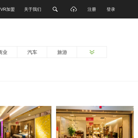
VR加盟
关于我们
注册
登录
商业
汽车
旅游