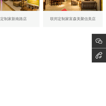
邦定制家新南路店
联邦定制家富森美聚信美店