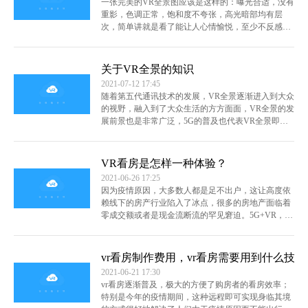
一张完美的VR全景图应该是这样的：曝光合适，没有
重影，色调正常，饱和度不夸张，高光暗部均有层
次，简单讲就是看了能让人心情愉悦，至少不反感。
但是很多刚入坑的朋友只是大致了解了简单的拍摄流
程，对于一些参数的概念还是很模糊。下面说说，我
们在拍摄全景图的时候，如何设置相机参数以及怎么
关于VR全景的知识
拍。
查看全文
2021-07-12 17:45
随着第五代通讯技术的发展，VR全景逐渐进入到大众
的视野，融入到了大众生活的方方面面，VR全景的发
展前景也是非常广泛，5G的普及也代表VR全景即将
迎来爆发。
查看全文
VR看房是怎样一种体验？
2021-06-26 17:25
因为疫情原因，大多数人都是足不出户，这让高度依
赖线下的房产行业陷入了冰点，很多的房地产面临着
零成交额或者是现金流断流的罕见窘迫。5G+VR，这
让消费者的习惯从线下变成线上成为可能。比如说在
疫情期间，以恒大为代表的房企纷纷推出VR在线看房
的功能，有数据显示，每天有超过千万次VR看房发
vr看房制作费用，vr看房需要用到什么技术
生，在疫情期间，恒大恒房通、碧桂园凤凰等房企试
2021-06-21 17:30
水“云看房”，VR售楼处上线。“VR看房很直观，房子
vr看房逐渐普及，极大的方便了购房者的看房效率；
的每个细节消费者都能看到，置业顾问的讲解也是非
特别是今年的疫情期间，这种远程即可实现身临其境
常不错，我觉得现在可以签约了。”很多客户都是这样