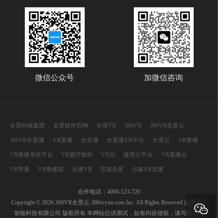
微信公众号
加微信咨询
全景科技集团
全景软件官网
全景VR
360VR
360VR全景云
360VR全景通
VR直播
全景通
全景通VR平台
全景云
VR售楼
VR售楼系统平台
VR展厅制作
VR云
微景云平台
VR直播云
VR带看
VR售楼部
点睿VR
济南全景
点睿VR党建
合作电话：4000-123-720
Copyright © 2026 360VR全景云 360vryun.com Inc. All Rights Reserved 山东全景
智能科技有限公司 版权所有 本网站仅供测试，如有内容侵权，请与我们联