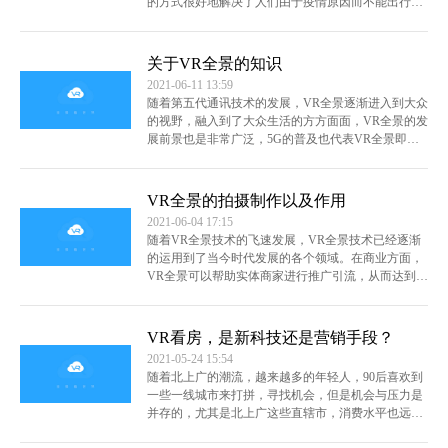
的方式很好地解决了人们由于疫情原因而不能出行造
说。
查看全文
成的困扰。vr全景不仅是在看房方面，在线上vr展
厅、展馆以及景区的线上vr全景展示宣传方面都起到
了很好的效果；我们这里就重点说一下vr看房制作费
关于VR全景的知识
用和需要用到的技术。
查看全文
2021-06-11 13:59
随着第五代通讯技术的发展，VR全景逐渐进入到大众
的视野，融入到了大众生活的方方面面，VR全景的发
展前景也是非常广泛，5G的普及也代表VR全景即将
迎来爆发。
查看全文
VR全景的拍摄制作以及作用
2021-06-04 17:15
随着VR全景技术的飞速发展，VR全景技术已经逐渐
的运用到了当今时代发展的各个领域。在商业方面，
VR全景可以帮助实体商家进行推广引流，从而达到更
好的宣传效果。现在电商经济发展迅速，对传统的实
体行业造成极大的冲击，而且物价飞涨，成本越来越
高，收入因此越来越低，很多实体商家纷纷入驻携程
VR看房，是新科技还是营销手段？
旅行、美团、淘宝等。但是商家的精心布置装修与服
2021-05-24 15:54
务是无法通过平面图片呈现在互联网上，顾客也是无
随着北上广的潮流，越来越多的年轻人，90后喜欢到
法感受出来，但是VR全景是没有这种短板的，它可以
一些一线城市来打拼，寻找机会，但是机会与压力是
把商家的各种信息更加全面的展示到客户的眼中，让
并存的，尤其是北上广这些直辖市，消费水平也远非
客户感觉更加真实、可靠，更加的全面、具体，这是
一些一线城市可以比的，尤其是住房，北上广的房子
平面图片无法做到的。
查看全文