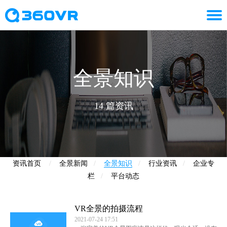
全景知识
14
篇资讯
资讯首页
/
全景新闻
/
全景知识
/
行业资讯
/
企业专
栏
/
平台动态
VR全景的拍摄流程
2021-07-24 17:51