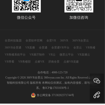
微信公众号
加微信咨询
全景科技集团
全景软件官网
全景VR
360VR
360VR全景云
360VR全景通
VR直播
全景通
全景通VR平台
全景云
VR售楼
VR售楼系统平台
VR展厅制作
VR云
微景云平台
VR直播云
VR带看
VR售楼部
点睿VR
济南全景
点睿VR党建
合作电话：4000-123-720
Copyright © 2026 360VR全景云 360vryun.com Inc. All Rights Reserved 山东全景
智能科技有限公司 版权所有 本网站仅供测试，如有内容侵权，请与我们联
系。
鲁ICP备17031030号-1
鲁公网安备 37130202371744号