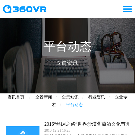
平台动态
5
篇资讯
资讯首页
/
全景新闻
/
全景知识
/
行业资讯
/
企业专
栏
/
平台动态
2016“丝绸之路”世界沙漠葡萄酒文化节开
2016-12-21 16:25