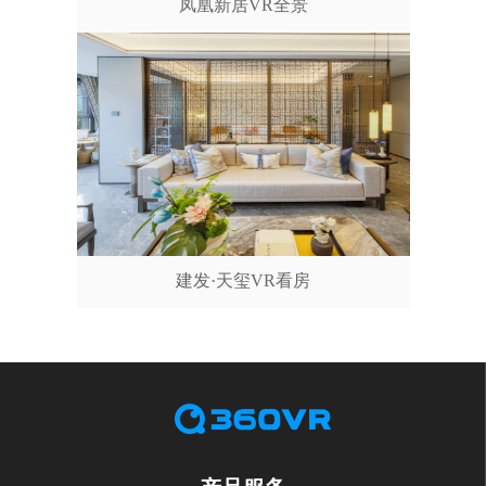
凤凰新居VR全景
建发·天玺VR看房