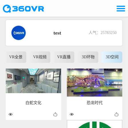
test
人气：25783250
VR全景
VR视频
VR直播
3D环物
3D空间
白蛇文化
恐龙时代