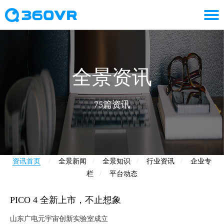
全景资讯
75篇资讯
资讯首页
/
全景新闻
/
全景知识
/
行业资讯
/
企业专
栏
/
平台动态
PICO 4 全新上市，不止想象
山东广电元宇宙创新实验室成立