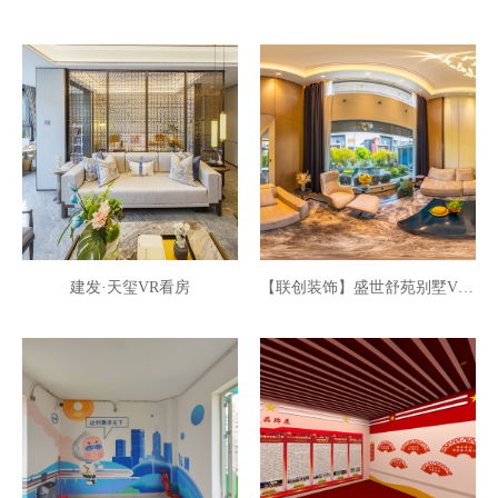
建发·天玺VR看房
【联创装饰】盛世舒苑别墅VR全景