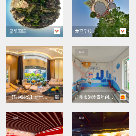
星凯国际
龙翔学校
精选
精选
【联创装饰】盛世舒苑别墅VR全景
广州市港澳青年创新创业服务中心VR全景
精选
精选