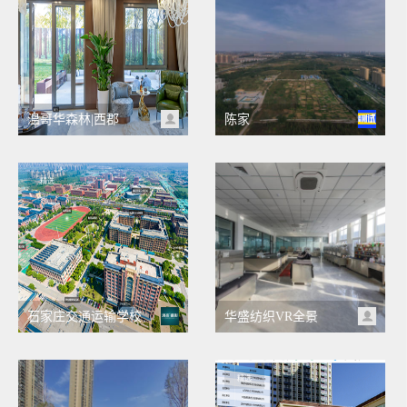
温哥华森林|西郡
陈家
精选
石家庄交通运输学校
华盛纺织VR全景
精选