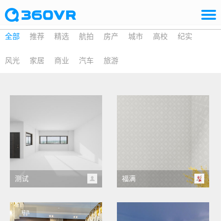
全部
推荐
精选
航拍
房产
城市
高校
纪实
风光
家居
商业
汽车
旅游
测试
福满
精选