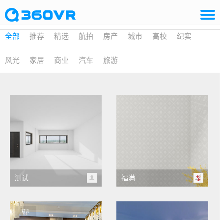
全部
推荐
精选
航拍
房产
城市
高校
纪实
风光
家居
商业
汽车
旅游
测试
福满
精选