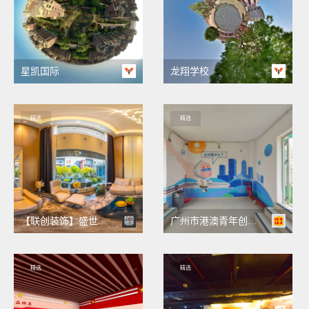
星凯国际
龙翔学校
精选
精选
【联创装饰】盛世舒苑别墅VR全景
广州市港澳青年创新创业服务中心VR全景
精选
精选