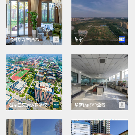
温哥华森林|西郡
陈家
精选
石家庄交通运输学校
华盛纺织VR全景
精选